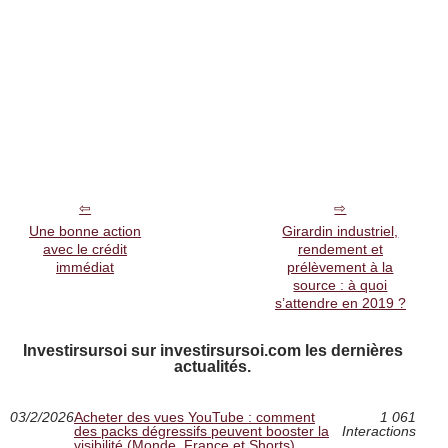
Une bonne action
Girardin industriel,
avec le crédit
rendement et
immédiat
prélèvement à la
source : à quoi
s’attendre en 2019 ?
Investirsursoi sur investirsursoi.com les dernières
actualités.
03/2/2026
Acheter des vues YouTube : comment
1 061
des packs dégressifs peuvent booster la
Interactions
visibilité (Monde, France et Shorts)