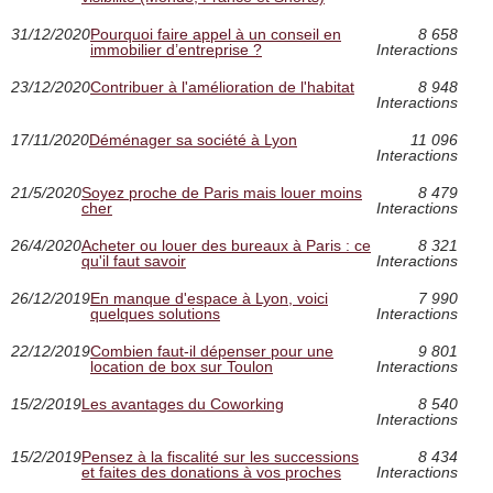
31/12/2020
Pourquoi faire appel à un conseil en
8 658
immobilier d’entreprise ?
Interactions
23/12/2020
Contribuer à l'amélioration de l'habitat
8 948
Interactions
17/11/2020
Déménager sa société à Lyon
11 096
Interactions
21/5/2020
Soyez proche de Paris mais louer moins
8 479
cher
Interactions
26/4/2020
Acheter ou louer des bureaux à Paris : ce
8 321
qu'il faut savoir
Interactions
26/12/2019
En manque d'espace à Lyon, voici
7 990
quelques solutions
Interactions
22/12/2019
Combien faut-il dépenser pour une
9 801
location de box sur Toulon
Interactions
15/2/2019
Les avantages du Coworking
8 540
Interactions
15/2/2019
Pensez à la fiscalité sur les successions
8 434
et faites des donations à vos proches
Interactions