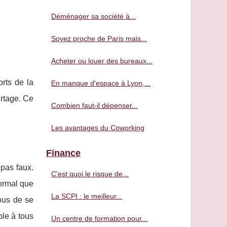
Déménager sa société à...
Soyez proche de Paris mais...
Acheter ou louer des bureaux...
rts de la
En manque d'espace à Lyon,...
urtage. Ce
Combien faut-il dépenser...
Les avantages du Coworking
Finance
 pas faux.
C'est quoi le risque de...
normal que
La SCPI : le meilleur...
tous de se
ble à tous
Un centre de formation pour...