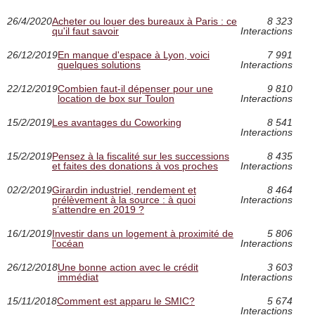
26/4/2020
Acheter ou louer des bureaux à Paris : ce
8 323
qu'il faut savoir
Interactions
26/12/2019
En manque d'espace à Lyon, voici
7 991
quelques solutions
Interactions
22/12/2019
Combien faut-il dépenser pour une
9 810
location de box sur Toulon
Interactions
15/2/2019
Les avantages du Coworking
8 541
Interactions
15/2/2019
Pensez à la fiscalité sur les successions
8 435
et faites des donations à vos proches
Interactions
02/2/2019
Girardin industriel, rendement et
8 464
prélèvement à la source : à quoi
Interactions
s’attendre en 2019 ?
16/1/2019
Investir dans un logement à proximité de
5 806
l'océan
Interactions
26/12/2018
Une bonne action avec le crédit
3 603
immédiat
Interactions
15/11/2018
Comment est apparu le SMIC?
5 674
Interactions