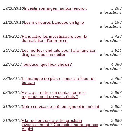
29/10/2018
Investir son argent au bon endroit
3 283
Interactions
21/10/2018
Les meilleures banques en ligne
3 198
Interactions
01/8/2018
Paris attire les investisseurs pour la
3 428
domiciliation d'entreprise
Interactions
24/7/2018
Les meilleur endroits pour faire faire son
3 614
diagnostique immobilier
Interactions
22/7/2018
Toulouse, quel box choisir?
4 350
Interactions
22/6/2018
En manque de place, pensez à louer un
3 468
bureau
Interactions
02/6/2018
Avec qui rentrer en contact pour le
3 867
regroupement de vos crédits ?
Interactions
31/5/2018
Notre service de prêt en ligne et immédiat
3 808
Interactions
21/5/2018
A la recherche de votre prochain
3 890
investissement ? Contactez notre agence
Interactions
Anglet