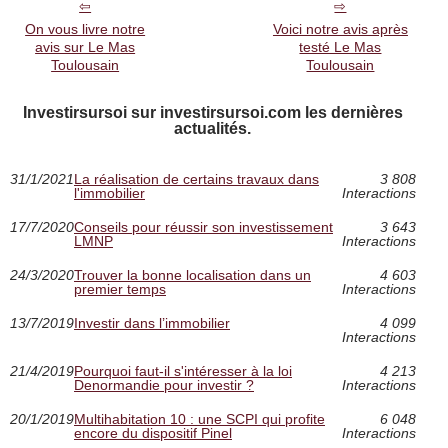
On vous livre notre
Voici notre avis après
avis sur Le Mas
testé Le Mas
Toulousain
Toulousain
Investirsursoi sur investirsursoi.com les dernières
actualités.
31/1/2021
La réalisation de certains travaux dans
3 808
l'immobilier
Interactions
17/7/2020
Conseils pour réussir son investissement
3 643
LMNP
Interactions
24/3/2020
Trouver la bonne localisation dans un
4 603
premier temps
Interactions
13/7/2019
Investir dans l’immobilier
4 099
Interactions
21/4/2019
Pourquoi faut-il s'intéresser à la loi
4 213
Denormandie pour investir ?
Interactions
20/1/2019
Multihabitation 10 : une SCPI qui profite
6 048
encore du dispositif Pinel
Interactions