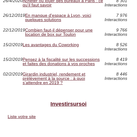
26/4/2020
Acheter ou louer des bureaux à Paris : ce
8 301
qu'il faut savoir
Interactions
26/12/2019
En manque d'espace à Lyon, voici
7 976
quelques solutions
Interactions
22/12/2019
Combien faut-il dépenser pour une
9 766
location de box sur Toulon
Interactions
15/2/2019
Les avantages du Coworking
8 526
Interactions
15/2/2019
Pensez à la fiscalité sur les successions
8 419
et faites des donations à vos proches
Interactions
02/2/2019
Girardin industriel, rendement et
8 446
prélèvement à la source : à quoi
Interactions
s’attendre en 2019 ?
Investirsursoi
Liste votre site